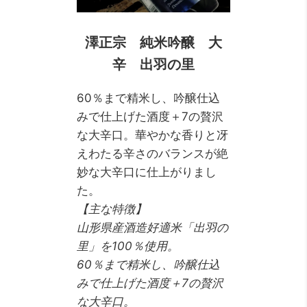
澤正宗 純米吟醸 大
辛 出羽の里
60％まで精米し、吟醸仕込
みで仕上げた酒度＋7の贅沢
な大辛口。華やかな香りと冴
えわたる辛さのバランスが絶
妙な大辛口に仕上がりまし
た。
【主な特徴】
山形県産酒造好適米「出羽の
里」を100％使用。
60％まで精米し、吟醸仕込
みで仕上げた酒度＋7の贅沢
な大辛口。