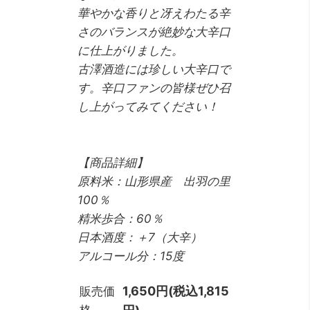
華やかな香りと冴えわたる辛
さのバランスが絶妙な大辛口
に仕上がりました。
古澤酒造には珍しい大辛口で
す。辛口ファンの皆様ぜひ召
し上がってみてください！
【商品詳細】
原料米：山形県産 出羽の里
100％
精米歩合：60％
日本酒度：＋7（大辛）
アルコール分：15度
1,650円(税込1,815
販売価
格