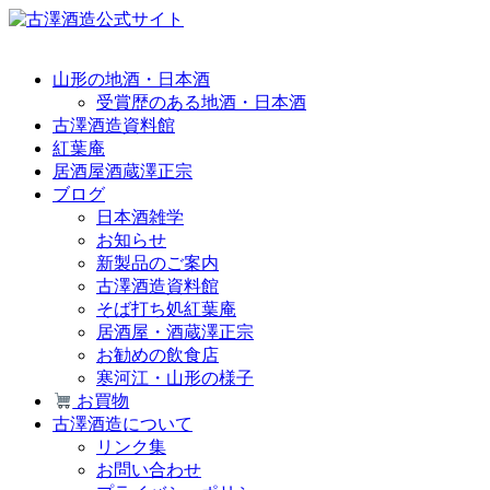
山形の地酒・日本酒
受賞歴のある地酒・日本酒
古澤酒造資料館
紅葉庵
居酒屋酒蔵澤正宗
ブログ
日本酒雑学
お知らせ
新製品のご案内
古澤酒造資料館
そば打ち処紅葉庵
居酒屋・酒蔵澤正宗
お勧めの飲食店
寒河江・山形の様子
お買物
古澤酒造について
リンク集
お問い合わせ