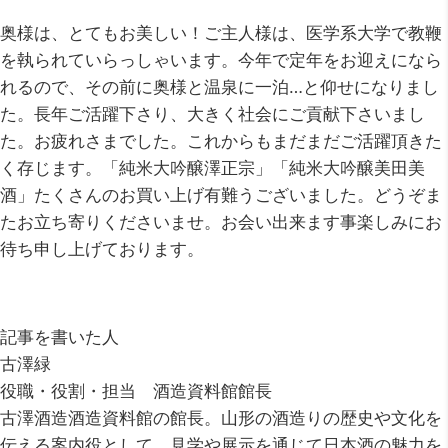
奥様は、とてもお美しい！ご主人様は、医学系大学で教鞭
を執られていらっしゃいます。今年で定年をお迎えになら
れるので、その前に奥様と温泉に一泊…と仰せになりまし
た。長年ご活躍下さり、大きく社会にご貢献下さいまし
た。お疲れさまでした。これからもまだまだご活躍頂きた
く存じます。「純米大吟醸澤正宗」「純米大吟醸美田美
酒」たくさんのお買い上げ有難うございました。どうぞま
たお立ち寄りくださいませ。お会い出来ます事楽しみにお
待ち申し上げております。
記事を書いた人
古澤緑
役職・役割・担当 酒造資料館館長
古澤酒造酒造資料館の館長。山形の酒造りの歴史や文化を
伝える案内役として、見学や展示を通じて日本酒の魅力を