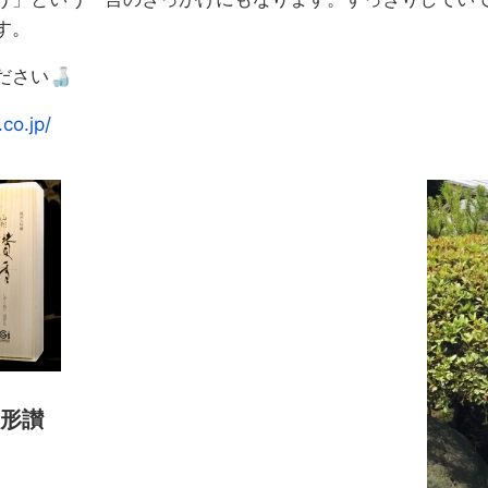
す。
さい🍶
co.jp/
山形讃