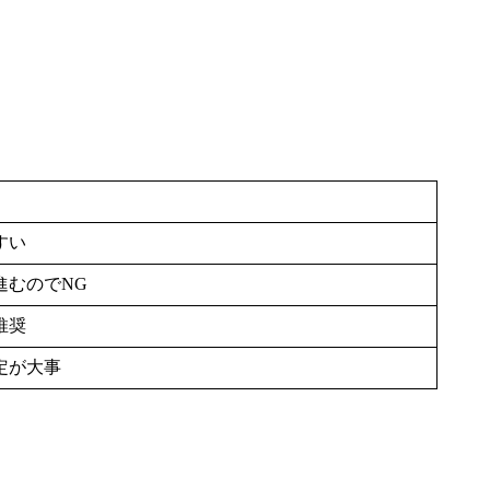
すい
進むのでNG
推奨
定が大事