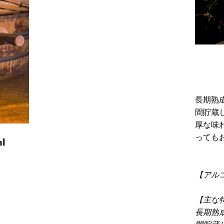
長期熟
間貯蔵
厚な味
っても
l
【アル
【主な
長期熟