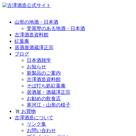
山形の地酒・日本酒
受賞歴のある地酒・日本酒
古澤酒造資料館
紅葉庵
居酒屋酒蔵澤正宗
ブログ
日本酒雑学
お知らせ
新製品のご案内
古澤酒造資料館
そば打ち処紅葉庵
居酒屋・酒蔵澤正宗
お勧めの飲食店
寒河江・山形の様子
お買物
古澤酒造について
リンク集
お問い合わせ