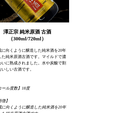
澤正宗 純米原酒 古酒
（300ml/720ml）
成に向くように醸造した純米酒を20年
した純米原酒古酒です。マイルドで濃
わいに熟成されました。水や炭酸で割
おいしい古酒です。
コール度数】18度
特徴】
成に向くように醸造した純米酒を20年