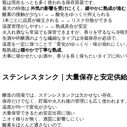
瓶は現在もっとも多く使われる保存容器です。
最大の特徴は
外気の影響を受けにくく、緩やかに熟成が進む
酸素の接触が少ない → → 酸化をゆっくり抑えられる
1本ごとに品質が確立される → → リスク分散ができる
温度管理がしやすい → → 熟成具合が安定
火入れ酒なら常温でも保管できますが、香りを守るなら冷暗
生酒や吟醸酒のような繊細なタイプは冷蔵保存が必須で、
温度を一定に保つことで「変化がゆっくり・味が崩れにくい
瓶熟成は
穏やかで丁寧な熟成
。
大事に寝かせたいお酒や、香りを長く保ちたいタイプに向い
ステンレスタンク｜大量保存と安定供
醸造の現場では、ステンレスタンクは欠かせない存在。
保存だけでなく、貯蔵や火入れ後の管理にも広く使われます
温度が均一で変化が少ない
大量保管できるため安定出荷に強い
ニオイ移りが無く、酒質に影響しにくい
酸素をほとんど通さないので、