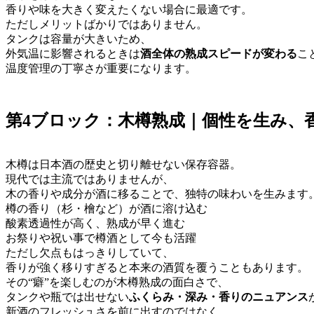
香りや味を大きく変えたくない場合に最適です。
ただしメリットばかりではありません。
タンクは容量が大きいため、
外気温に影響されるときは
酒全体の熟成スピードが変わる
こ
温度管理の丁寧さが重要になります。
第4ブロック：木樽熟成｜個性を生み、香
木樽は日本酒の歴史と切り離せない保存容器。
現代では主流ではありませんが、
木の香りや成分が酒に移ることで、独特の味わいを生みます
樽の香り（杉・檜など）が酒に溶け込む
酸素透過性が高く、熟成が早く進む
お祭りや祝い事で樽酒として今も活躍
ただし欠点もはっきりしていて、
香りが強く移りすぎると本来の酒質を覆うこともあります。
その“癖”を楽しむのが木樽熟成の面白さで、
タンクや瓶では出せない
ふくらみ・深み・香りのニュアンス
新酒のフレッシュさを前に出すのではなく、