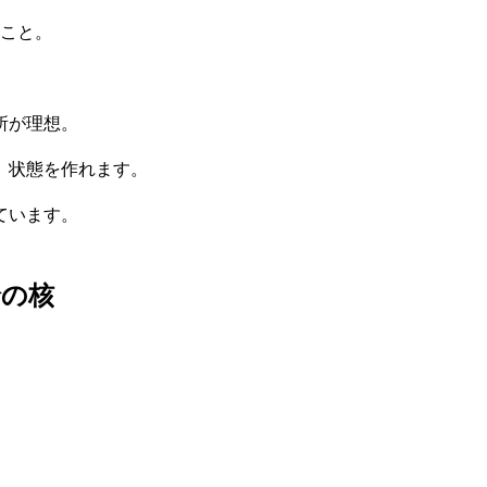
こと。
所が理想。
」状態を作れます。
ています。
給の核
。