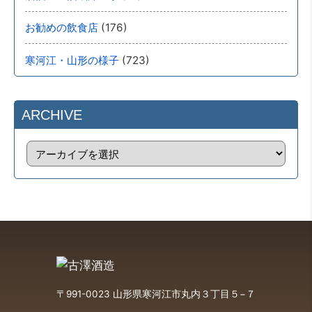
(176)
お勧めの飲食店
(723)
寒河江・山形の様子
ARCHIVE
〒991-0023 山形県寒河江市丸内３丁目５−７