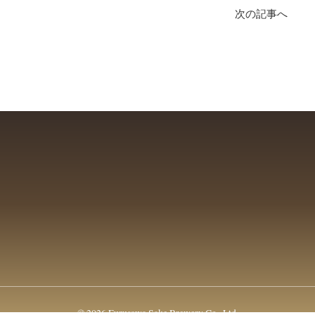
次の記事へ
© 2026 Furusawa Sake Brewery Co., Ltd.