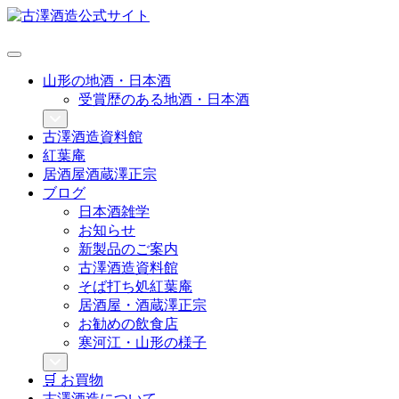
山形の地酒・日本酒
受賞歴のある地酒・日本酒
古澤酒造資料館
紅葉庵
居酒屋酒蔵澤正宗
ブログ
日本酒雑学
お知らせ
新製品のご案内
古澤酒造資料館
そば打ち処紅葉庵
居酒屋・酒蔵澤正宗
お勧めの飲食店
寒河江・山形の様子
🛒 お買物
古澤酒造について