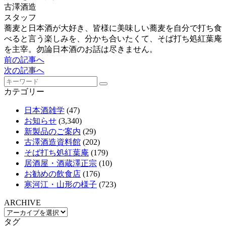
古澤酒造
スタッフ
蕎麦と日本酒が大好き、皆様に美味しい蕎麦を自分で打ち食
べると言う楽しみを、分かち合いたくて、そば打ち処紅葉庵
を主宰。勿論日本酒のお話は尽きません。
前の記事へ
次の記事へ
カテゴリー
日本酒雑学
(47)
お知らせ
(3,340)
新製品のご案内
(29)
古澤酒造資料館
(202)
そば打ち処紅葉庵
(179)
居酒屋・酒蔵澤正宗
(10)
お勧めの飲食店
(176)
寒河江・山形の様子
(723)
ARCHIVE
タグ