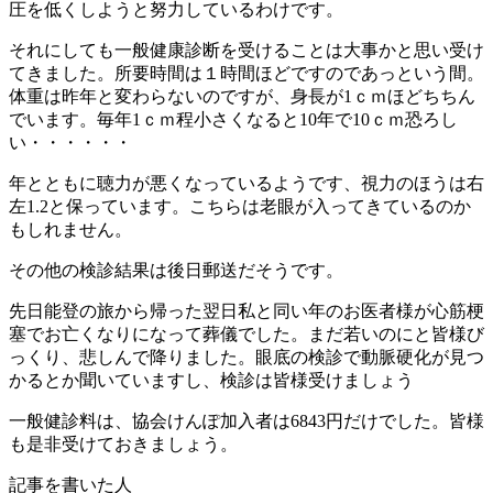
圧を低くしようと努力しているわけです。
それにしても一般健康診断を受けることは大事かと思い受け
てきました。所要時間は１時間ほどですのであっという間。
体重は昨年と変わらないのですが、身長が1ｃｍほどちちん
でいます。毎年1ｃｍ程小さくなると10年で10ｃｍ恐ろし
い・・・・・・
年とともに聴力が悪くなっているようです、視力のほうは右
左1.2と保っています。こちらは老眼が入ってきているのか
もしれません。
その他の検診結果は後日郵送だそうです。
先日能登の旅から帰った翌日私と同い年のお医者様が心筋梗
塞でお亡くなりになって葬儀でした。まだ若いのにと皆様び
っくり、悲しんで降りました。眼底の検診で動脈硬化が見つ
かるとか聞いていますし、検診は皆様受けましょう
一般健診料は、協会けんぽ加入者は6843円だけでした。皆様
も是非受けておきましょう。
記事を書いた人