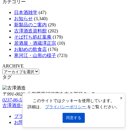
カテゴリー
日本酒雑学
(47)
お知らせ
(3,340)
新製品のご案内
(29)
古澤酒造資料館
(202)
そば打ち処紅葉庵
(179)
居酒屋・酒蔵澤正宗
(10)
お勧めの飲食店
(176)
寒河江・山形の様子
(723)
ARCHIVE
タグ
〒991-0023 山形県寒河江市丸内３丁目５−７
×
0237-86-5322
このサイトではクッキーを使用しています。
古澤酒造公式オンラインショップ
Furusawa Online Shop
詳細は、
プライバシーポリシー
をご覧ください。
プライバシーポリシー
同意する
お問い合わせ