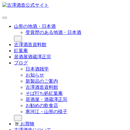
山形の地酒・日本酒
受賞歴のある地酒・日本酒
古澤酒造資料館
紅葉庵
居酒屋酒蔵澤正宗
ブログ
日本酒雑学
お知らせ
新製品のご案内
古澤酒造資料館
そば打ち処紅葉庵
居酒屋・酒蔵澤正宗
お勧めの飲食店
寒河江・山形の様子
お買物
古澤酒造について