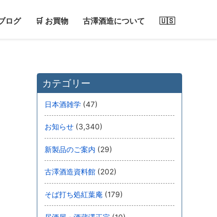
ブログ
🛒 お買物
古澤酒造について
🇺🇸
カテゴリー
(47)
日本酒雑学
(3,340)
お知らせ
(29)
新製品のご案内
(202)
古澤酒造資料館
(179)
そば打ち処紅葉庵