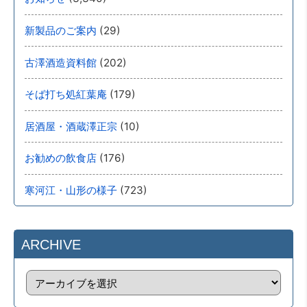
(29)
新製品のご案内
(202)
古澤酒造資料館
(179)
そば打ち処紅葉庵
(10)
居酒屋・酒蔵澤正宗
(176)
お勧めの飲食店
(723)
寒河江・山形の様子
ARCHIVE