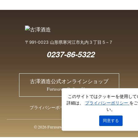
〒991-0023 山形県寒河江市丸内３丁目５−７
0237-86-5322
古澤酒造公式オンラインショップ
Furusawa Online Shop
このサイトではクッキーを使用して
詳細は、
プライバシーポリシー
をご
プライバシーポリシー
お問い合わせ
い。
同意する
© 2026 Furusawa Sake Brewery Co., Ltd.