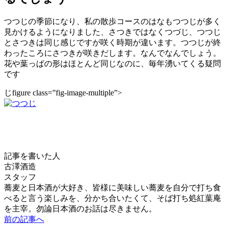
つつじの季節になり、私の散歩コースのはなもつつじが多く
見かけるようになりました、さつきではなくつづじ、つつじ
とさつきは同じ感じですが咲く時期が違います。つつじが終
わったころにさつきが咲きだします。なんでなんでしょう。
花や葉っぱの形はほとんど同じなのに、毎年湧いてくる疑問
です
じfigure class=”fig-image-multiple”>
記事を書いた人
古澤酒造
スタッフ
蕎麦と日本酒が大好き、皆様に美味しい蕎麦を自分で打ち食
べると言う楽しみを、分かち合いたくて、そば打ち処紅葉庵
を主宰。勿論日本酒のお話は尽きません。
前の記事へ