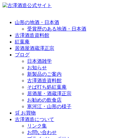
山形の地酒・日本酒
受賞歴のある地酒・日本酒
古澤酒造資料館
紅葉庵
居酒屋酒蔵澤正宗
ブログ
日本酒雑学
お知らせ
新製品のご案内
古澤酒造資料館
そば打ち処紅葉庵
居酒屋・酒蔵澤正宗
お勧めの飲食店
寒河江・山形の様子
🛒 お買物
古澤酒造について
リンク集
お問い合わせ