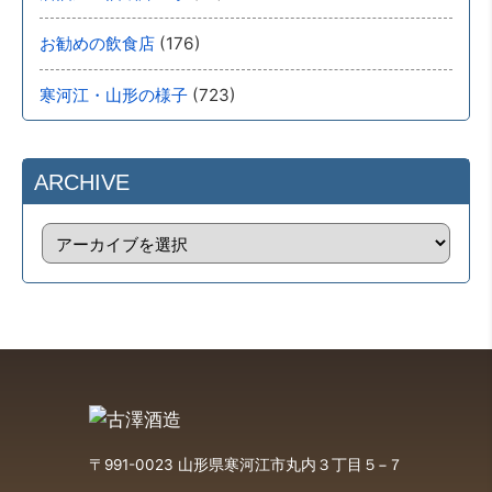
(176)
お勧めの飲食店
(723)
寒河江・山形の様子
ARCHIVE
〒991-0023 山形県寒河江市丸内３丁目５−７