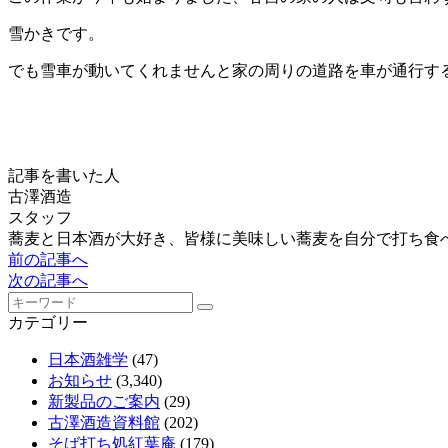
雪かきです。
でも雪車が動いてくれませんと家の周りの道路を車が通行す
記事を書いた人
古澤酒造
スタッフ
蕎麦と日本酒が大好き、皆様に美味しい蕎麦を自分で打ち食
前の記事へ
次の記事へ
カテゴリー
日本酒雑学
(47)
お知らせ
(3,340)
新製品のご案内
(29)
古澤酒造資料館
(202)
そば打ち処紅葉庵
(179)