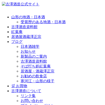
山形の地酒・日本酒
受賞歴のある地酒・日本酒
古澤酒造資料館
紅葉庵
居酒屋酒蔵澤正宗
ブログ
日本酒雑学
お知らせ
新製品のご案内
古澤酒造資料館
そば打ち処紅葉庵
居酒屋・酒蔵澤正宗
お勧めの飲食店
寒河江・山形の様子
🛒 お買物
古澤酒造について
リンク集
お問い合わせ