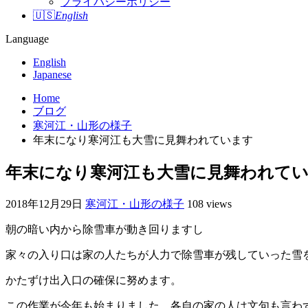
プライバシーポリシー
🇺🇸
English
Language
English
Japanese
Home
ブログ
寒河江・山形の様子
年末になり寒河江も大雪に見舞われています
年末になり寒河江も大雪に見舞われて
2018年12月29日
寒河江・山形の様子
108 views
朝の暗い内から除雪車が動き回りますし
家々の入り口は家の人たちが人力で除雪車が残していった雪
かたずけ出入口の確保に努めます。
この作業が今年も始まりました、各自の家の人は文句も言わ