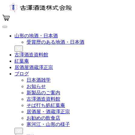
山形の地酒・日本酒
受賞歴のある地酒・日本酒
古澤酒造資料館
紅葉庵
居酒屋酒蔵澤正宗
ブログ
日本酒雑学
お知らせ
新製品のご案内
古澤酒造資料館
そば打ち処紅葉庵
居酒屋・酒蔵澤正宗
お勧めの飲食店
寒河江・山形の様子