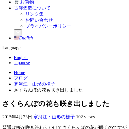
お買物
古澤酒造について
リンク集
お問い合わせ
プライバシーポリシー
English
Language
English
Japanese
Home
ブログ
寒河江・山形の様子
さくらんぼの花も咲き出しました
さくらんぼの花も咲き出しました
2015年4月23日
寒河江・山形の様子
102 views
普通は桜が咲き終わりかけてさくらんぼの花が咲くのですが