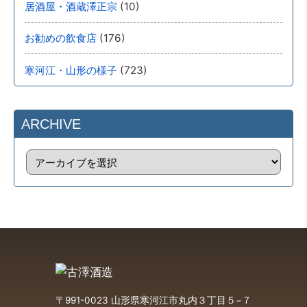
(10)
居酒屋・酒蔵澤正宗
(176)
お勧めの飲食店
(723)
寒河江・山形の様子
ARCHIVE
〒991-0023 山形県寒河江市丸内３丁目５−７