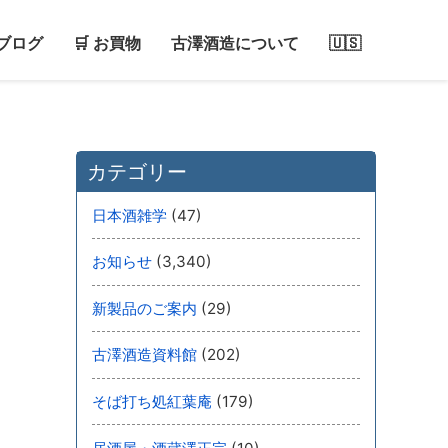
ブログ
🛒 お買物
古澤酒造について
🇺🇸
カテゴリー
(47)
日本酒雑学
(3,340)
お知らせ
(29)
新製品のご案内
(202)
古澤酒造資料館
(179)
そば打ち処紅葉庵