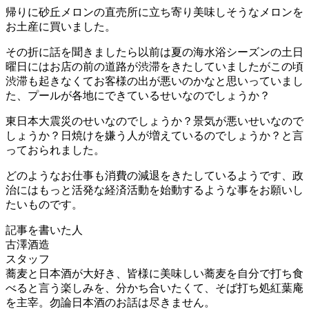
帰りに砂丘メロンの直売所に立ち寄り美味しそうなメロンを
お土産に買いました。
その折に話を聞きましたら以前は夏の海水浴シーズンの土日
曜日にはお店の前の道路が渋滞をきたしていましたがこの頃
渋滞も起きなくてお客様の出が悪いのかなと思いっていまし
た、プールが各地にできているせいなのでしょうか？
東日本大震災のせいなのでしょうか？景気が悪いせいなので
しょうか？日焼けを嫌う人が増えているのでしょうか？と言
っておられました。
どのようなお仕事も消費の減退をきたしているようです、政
治にはもっと活発な経済活動を始動するような事をお願いし
たいものです。
記事を書いた人
古澤酒造
スタッフ
蕎麦と日本酒が大好き、皆様に美味しい蕎麦を自分で打ち食
べると言う楽しみを、分かち合いたくて、そば打ち処紅葉庵
を主宰。勿論日本酒のお話は尽きません。