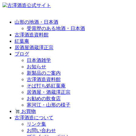
山形の地酒・日本酒
受賞歴のある地酒・日本酒
古澤酒造資料館
紅葉庵
居酒屋酒蔵澤正宗
ブログ
日本酒雑学
お知らせ
新製品のご案内
古澤酒造資料館
そば打ち処紅葉庵
居酒屋・酒蔵澤正宗
お勧めの飲食店
寒河江・山形の様子
お買物
古澤酒造について
リンク集
お問い合わせ