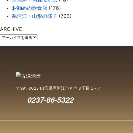
居酒屋・酒蔵澤正宗
(10)
お勧めの飲食店
(176)
寒河江・山形の様子
(723)
ARCHIVE
〒991-0023 山形県寒河江市丸内３丁目５−７
0237-86-5322