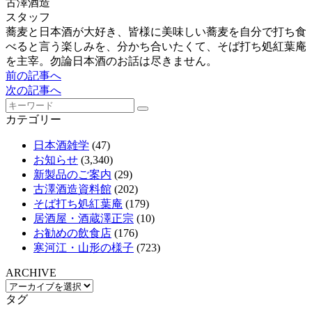
古澤酒造
スタッフ
蕎麦と日本酒が大好き、皆様に美味しい蕎麦を自分で打ち食
べると言う楽しみを、分かち合いたくて、そば打ち処紅葉庵
を主宰。勿論日本酒のお話は尽きません。
前の記事へ
次の記事へ
カテゴリー
日本酒雑学
(47)
お知らせ
(3,340)
新製品のご案内
(29)
古澤酒造資料館
(202)
そば打ち処紅葉庵
(179)
居酒屋・酒蔵澤正宗
(10)
お勧めの飲食店
(176)
寒河江・山形の様子
(723)
ARCHIVE
タグ