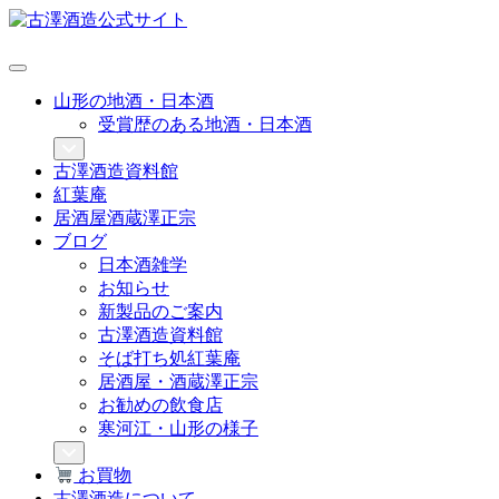
山形の地酒・日本酒
受賞歴のある地酒・日本酒
古澤酒造資料館
紅葉庵
居酒屋酒蔵澤正宗
ブログ
日本酒雑学
お知らせ
新製品のご案内
古澤酒造資料館
そば打ち処紅葉庵
居酒屋・酒蔵澤正宗
お勧めの飲食店
寒河江・山形の様子
お買物
古澤酒造について