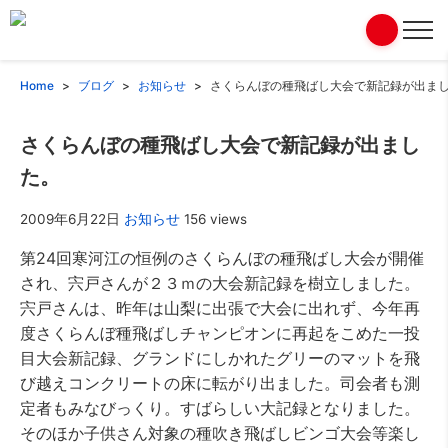
Home
ブログ
お知らせ
さくらんぼの種飛ばし大会で新記録が出ま
さくらんぼの種飛ばし大会で新記録が出まし
た。
2009年6月22日
お知らせ
156 views
第24回寒河江の恒例のさくらんぼの種飛ばし大会が開催
され、宍戸さんが２３ｍの大会新記録を樹立しました。
宍戸さんは、昨年は山梨に出張で大会に出れず、今年再
度さくらんぼ種飛ばしチャンピオンに再起をこめた一投
目大会新記録、グランドにしかれたグリーのマットを飛
び越えコンクリートの床に転がり出ました。司会者も測
定者もみなびっくり。すばらしい大記録となりました。
そのほか子供さん対象の種吹き飛ばしビンゴ大会等楽し