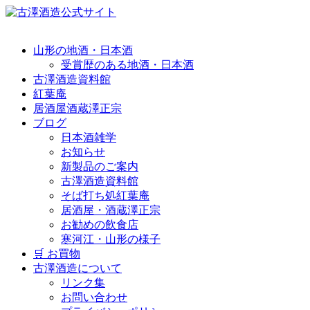
山形の地酒・日本酒
受賞歴のある地酒・日本酒
古澤酒造資料館
紅葉庵
居酒屋酒蔵澤正宗
ブログ
日本酒雑学
お知らせ
新製品のご案内
古澤酒造資料館
そば打ち処紅葉庵
居酒屋・酒蔵澤正宗
お勧めの飲食店
寒河江・山形の様子
🛒 お買物
古澤酒造について
リンク集
お問い合わせ