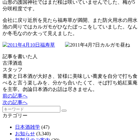
山形の護国神社ではまだ桜は咲いていませんでした、梅が5
分咲程度です。
会社に戻り近所を見たら福寿草が満開、また防火用水の用水
池の周りではカルガモがひなたぼっこをしていました。なん
か冬毛なのか太って見えました。
記事を書いた人
古澤酒造
スタッフ
蕎麦と日本酒が大好き、皆様に美味しい蕎麦を自分で打ち食
べると言う楽しみを、分かち合いたくて、そば打ち処紅葉庵
を主宰。勿論日本酒のお話は尽きません。
前の記事へ
次の記事へ
カテゴリー
日本酒雑学
(47)
お知らせ
(3,340)