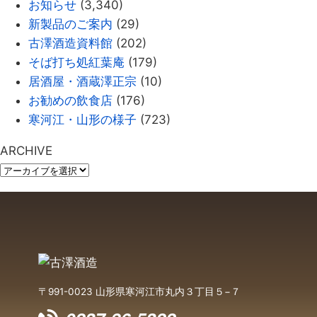
お知らせ
(3,340)
新製品のご案内
(29)
古澤酒造資料館
(202)
そば打ち処紅葉庵
(179)
居酒屋・酒蔵澤正宗
(10)
お勧めの飲食店
(176)
寒河江・山形の様子
(723)
ARCHIVE
〒991-0023 山形県寒河江市丸内３丁目５−７