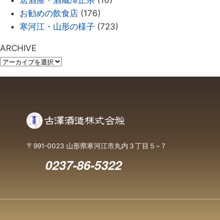
居酒屋・酒蔵澤正宗
(10)
お勧めの飲食店
(176)
寒河江・山形の様子
(723)
ARCHIVE
〒991-0023 山形県寒河江市丸内３丁目５−７
0237-86-5322