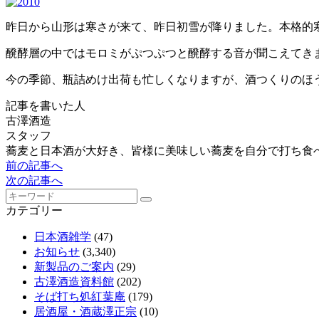
昨日から山形は寒さが来て、昨日初雪が降りました。本格的
醗酵層の中ではモロミがぷつぷつと醗酵する音が聞こえてき
今の季節、瓶詰めけ出荷も忙しくなりますが、酒つくりのほ
記事を書いた人
古澤酒造
スタッフ
蕎麦と日本酒が大好き、皆様に美味しい蕎麦を自分で打ち食
前の記事へ
次の記事へ
カテゴリー
日本酒雑学
(47)
お知らせ
(3,340)
新製品のご案内
(29)
古澤酒造資料館
(202)
そば打ち処紅葉庵
(179)
居酒屋・酒蔵澤正宗
(10)