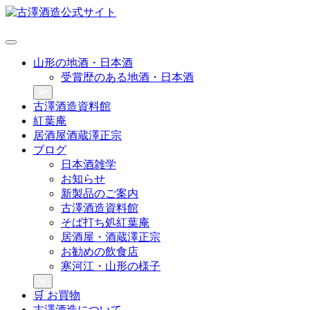
山形の地酒・日本酒
受賞歴のある地酒・日本酒
古澤酒造資料館
紅葉庵
居酒屋酒蔵澤正宗
ブログ
日本酒雑学
お知らせ
新製品のご案内
古澤酒造資料館
そば打ち処紅葉庵
居酒屋・酒蔵澤正宗
お勧めの飲食店
寒河江・山形の様子
🛒 お買物
古澤酒造について