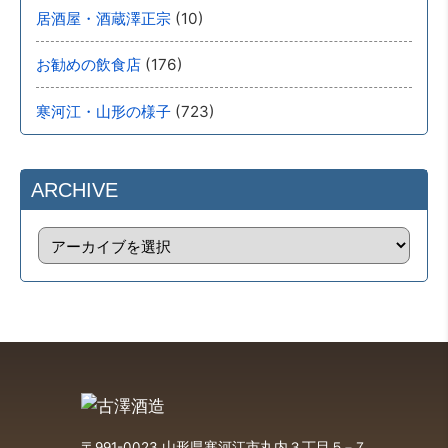
(10)
居酒屋・酒蔵澤正宗
(176)
お勧めの飲食店
(723)
寒河江・山形の様子
ARCHIVE
〒991-0023 山形県寒河江市丸内３丁目５−７