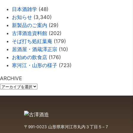
日本酒雑学
(48)
お知らせ
(3,340)
新製品のご案内
(29)
古澤酒造資料館
(202)
そば打ち処紅葉庵
(179)
居酒屋・酒蔵澤正宗
(10)
お勧めの飲食店
(176)
寒河江・山形の様子
(723)
ARCHIVE
〒991-0023 山形県寒河江市丸内３丁目５−７