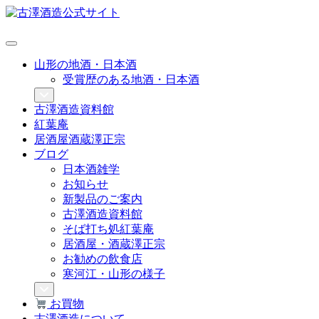
山形の地酒・日本酒
受賞歴のある地酒・日本酒
古澤酒造資料館
紅葉庵
居酒屋酒蔵澤正宗
ブログ
日本酒雑学
お知らせ
新製品のご案内
古澤酒造資料館
そば打ち処紅葉庵
居酒屋・酒蔵澤正宗
お勧めの飲食店
寒河江・山形の様子
お買物
古澤酒造について