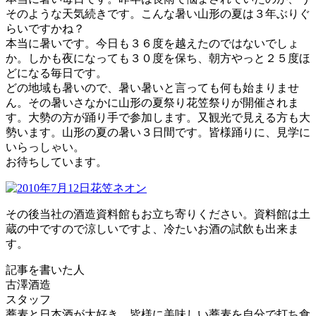
そのような天気続きです。こんな暑い山形の夏は３年ぶりぐ
らいですかね？
本当に暑いです。今日も３６度を越えたのではないでしょ
か。しかも夜になっても３０度を保ち、朝方やっと２５度ほ
どになる毎日です。
どの地域も暑いので、暑い暑いと言っても何も始まりませ
ん。その暑いさなかに山形の夏祭り花笠祭りが開催されま
す。大勢の方が踊り手で参加します。又観光で見える方も大
勢います。山形の夏の暑い３日間です。皆様踊りに、見学に
いらっしゃい。
お待ちしています。
その後当社の酒造資料館もお立ち寄りください。資料館は土
蔵の中ですので涼しいですよ、冷たいお酒の試飲も出来ま
す。
記事を書いた人
古澤酒造
スタッフ
蕎麦と日本酒が大好き、皆様に美味しい蕎麦を自分で打ち食