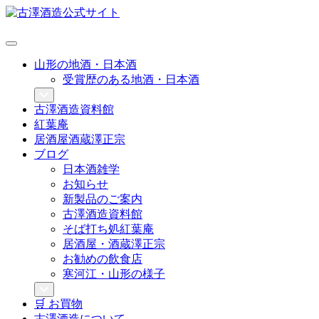
山形の地酒・日本酒
受賞歴のある地酒・日本酒
古澤酒造資料館
紅葉庵
居酒屋酒蔵澤正宗
ブログ
日本酒雑学
お知らせ
新製品のご案内
古澤酒造資料館
そば打ち処紅葉庵
居酒屋・酒蔵澤正宗
お勧めの飲食店
寒河江・山形の様子
🛒 お買物
古澤酒造について