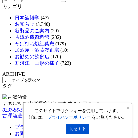
カテゴリー
日本酒雑学
(47)
お知らせ
(3,340)
新製品のご案内
(29)
古澤酒造資料館
(202)
そば打ち処紅葉庵
(179)
居酒屋・酒蔵澤正宗
(10)
お勧めの飲食店
(176)
寒河江・山形の様子
(723)
ARCHIVE
タグ
〒991-0023 山形県寒河江市丸内３丁目５−７
×
0237-86-5322
このサイトではクッキーを使用しています。
古澤酒造公式オンラインショップ
Furusawa Online Shop
詳細は、
プライバシーポリシー
をご覧ください。
プライバシーポリシー
同意する
お問い合わせ