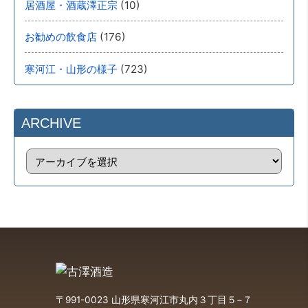
(10)
居酒屋・酒蔵澤正宗
(176)
お勧めの飲食店
(723)
寒河江・山形の様子
ARCHIVE
〒991-0023 山形県寒河江市丸内３丁目５−７