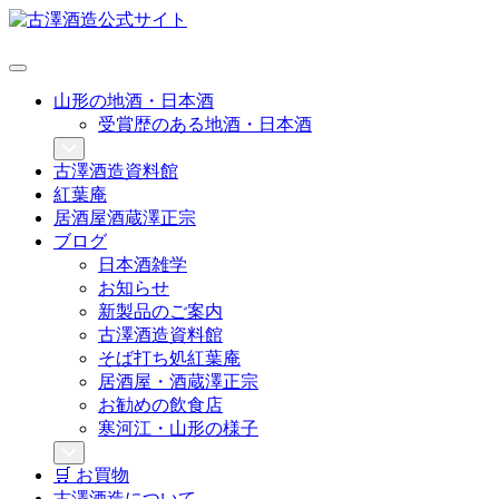
山形の地酒・日本酒
受賞歴のある地酒・日本酒
古澤酒造資料館
紅葉庵
居酒屋酒蔵澤正宗
ブログ
日本酒雑学
お知らせ
新製品のご案内
古澤酒造資料館
そば打ち処紅葉庵
居酒屋・酒蔵澤正宗
お勧めの飲食店
寒河江・山形の様子
🛒 お買物
古澤酒造について