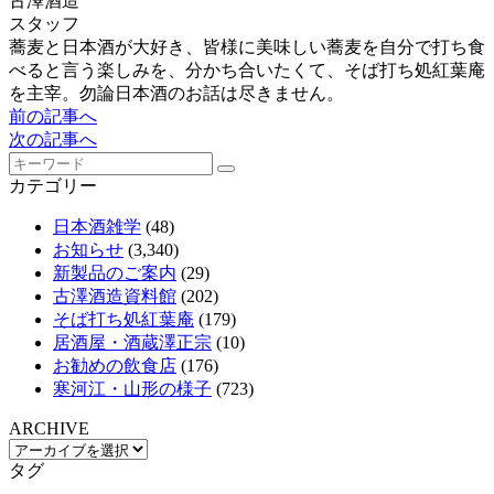
古澤酒造
スタッフ
蕎麦と日本酒が大好き、皆様に美味しい蕎麦を自分で打ち食
べると言う楽しみを、分かち合いたくて、そば打ち処紅葉庵
を主宰。勿論日本酒のお話は尽きません。
前の記事へ
次の記事へ
カテゴリー
日本酒雑学
(48)
お知らせ
(3,340)
新製品のご案内
(29)
古澤酒造資料館
(202)
そば打ち処紅葉庵
(179)
居酒屋・酒蔵澤正宗
(10)
お勧めの飲食店
(176)
寒河江・山形の様子
(723)
ARCHIVE
タグ