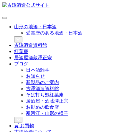
山形の地酒・日本酒
受賞歴のある地酒・日本酒
古澤酒造資料館
紅葉庵
居酒屋酒蔵澤正宗
ブログ
日本酒雑学
お知らせ
新製品のご案内
古澤酒造資料館
そば打ち処紅葉庵
居酒屋・酒蔵澤正宗
お勧めの飲食店
寒河江・山形の様子
🛒 お買物
古澤酒造について