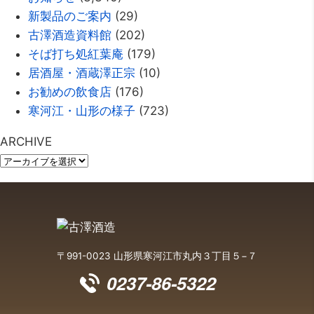
新製品のご案内
(29)
古澤酒造資料館
(202)
そば打ち処紅葉庵
(179)
居酒屋・酒蔵澤正宗
(10)
お勧めの飲食店
(176)
寒河江・山形の様子
(723)
ARCHIVE
〒991-0023 山形県寒河江市丸内３丁目５−７
0237-86-5322