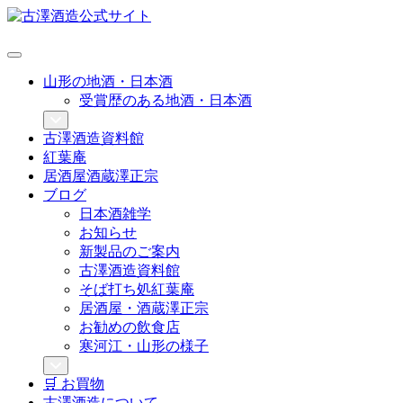
山形の地酒・日本酒
受賞歴のある地酒・日本酒
古澤酒造資料館
紅葉庵
居酒屋酒蔵澤正宗
ブログ
日本酒雑学
お知らせ
新製品のご案内
古澤酒造資料館
そば打ち処紅葉庵
居酒屋・酒蔵澤正宗
お勧めの飲食店
寒河江・山形の様子
🛒 お買物
古澤酒造について