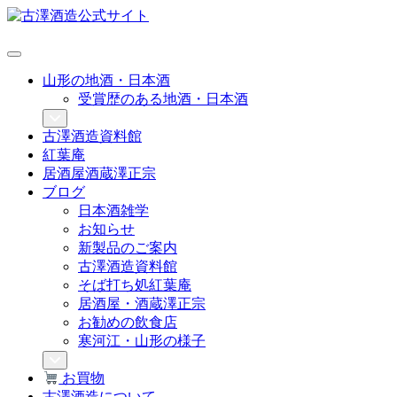
山形の地酒・日本酒
受賞歴のある地酒・日本酒
古澤酒造資料館
紅葉庵
居酒屋酒蔵澤正宗
ブログ
日本酒雑学
お知らせ
新製品のご案内
古澤酒造資料館
そば打ち処紅葉庵
居酒屋・酒蔵澤正宗
お勧めの飲食店
寒河江・山形の様子
お買物
古澤酒造について