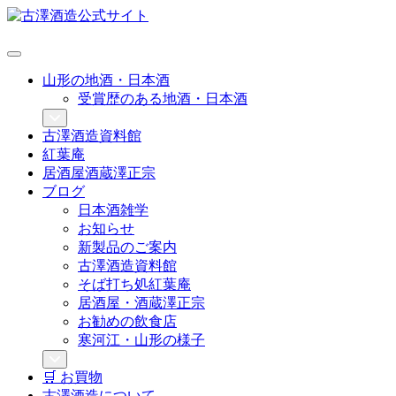
山形の地酒・日本酒
受賞歴のある地酒・日本酒
古澤酒造資料館
紅葉庵
居酒屋酒蔵澤正宗
ブログ
日本酒雑学
お知らせ
新製品のご案内
古澤酒造資料館
そば打ち処紅葉庵
居酒屋・酒蔵澤正宗
お勧めの飲食店
寒河江・山形の様子
🛒 お買物
古澤酒造について