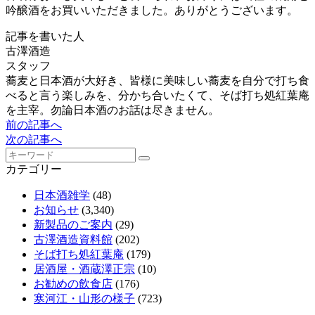
吟醸酒をお買いいただきました。ありがとうございます。
記事を書いた人
古澤酒造
スタッフ
蕎麦と日本酒が大好き、皆様に美味しい蕎麦を自分で打ち食
べると言う楽しみを、分かち合いたくて、そば打ち処紅葉庵
を主宰。勿論日本酒のお話は尽きません。
前の記事へ
次の記事へ
カテゴリー
日本酒雑学
(48)
お知らせ
(3,340)
新製品のご案内
(29)
古澤酒造資料館
(202)
そば打ち処紅葉庵
(179)
居酒屋・酒蔵澤正宗
(10)
お勧めの飲食店
(176)
寒河江・山形の様子
(723)