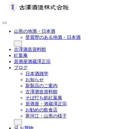
山形の地酒・日本酒
受賞歴のある地酒・日本酒
古澤酒造資料館
紅葉庵
居酒屋酒蔵澤正宗
ブログ
日本酒雑学
お知らせ
新製品のご案内
古澤酒造資料館
そば打ち処紅葉庵
居酒屋・酒蔵澤正宗
お勧めの飲食店
寒河江・山形の様子
🛒 お買物