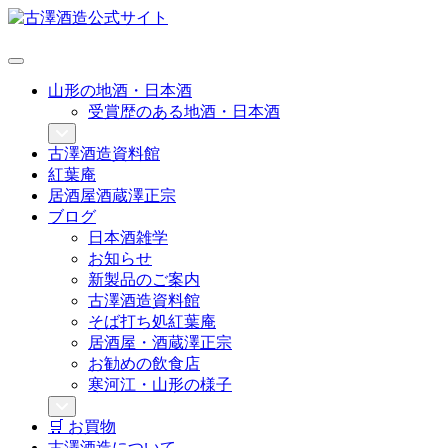
山形の地酒・日本酒
受賞歴のある地酒・日本酒
古澤酒造資料館
紅葉庵
居酒屋酒蔵澤正宗
ブログ
日本酒雑学
お知らせ
新製品のご案内
古澤酒造資料館
そば打ち処紅葉庵
居酒屋・酒蔵澤正宗
お勧めの飲食店
寒河江・山形の様子
🛒 お買物
古澤酒造について