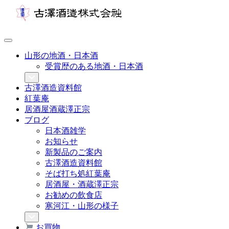
山形の地酒・日本酒
受賞歴のある地酒・日本酒
古澤酒造資料館
紅葉庵
居酒屋酒蔵澤正宗
ブログ
日本酒雑学
お知らせ
新製品のご案内
古澤酒造資料館
そば打ち処紅葉庵
居酒屋・酒蔵澤正宗
お勧めの飲食店
寒河江・山形の様子
お買物