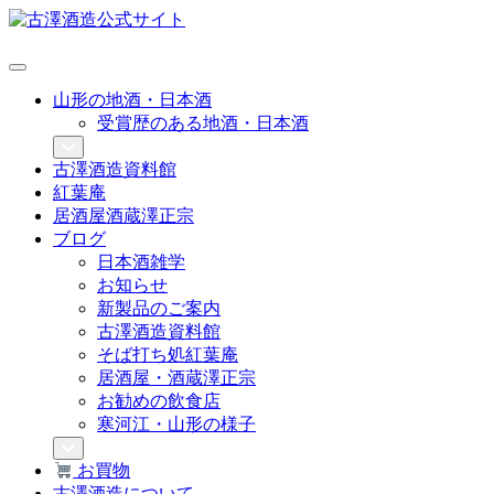
山形の地酒・日本酒
受賞歴のある地酒・日本酒
古澤酒造資料館
紅葉庵
居酒屋酒蔵澤正宗
ブログ
日本酒雑学
お知らせ
新製品のご案内
古澤酒造資料館
そば打ち処紅葉庵
居酒屋・酒蔵澤正宗
お勧めの飲食店
寒河江・山形の様子
お買物
古澤酒造について