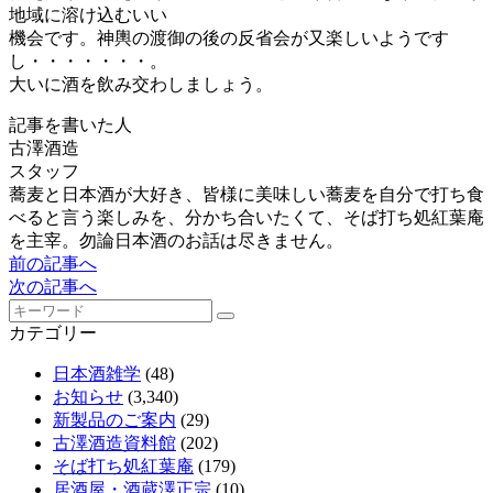
地域に溶け込むいい
機会です。神輿の渡御の後の反省会が又楽しいようです
し・・・・・・・。
大いに酒を飲み交わしましょう。
記事を書いた人
古澤酒造
スタッフ
蕎麦と日本酒が大好き、皆様に美味しい蕎麦を自分で打ち食
べると言う楽しみを、分かち合いたくて、そば打ち処紅葉庵
を主宰。勿論日本酒のお話は尽きません。
前の記事へ
次の記事へ
カテゴリー
日本酒雑学
(48)
お知らせ
(3,340)
新製品のご案内
(29)
古澤酒造資料館
(202)
そば打ち処紅葉庵
(179)
居酒屋・酒蔵澤正宗
(10)