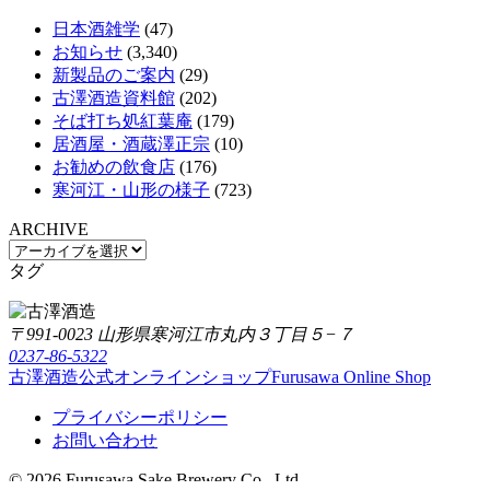
日本酒雑学
(47)
お知らせ
(3,340)
新製品のご案内
(29)
古澤酒造資料館
(202)
そば打ち処紅葉庵
(179)
居酒屋・酒蔵澤正宗
(10)
お勧めの飲食店
(176)
寒河江・山形の様子
(723)
ARCHIVE
タグ
〒991-0023 山形県寒河江市丸内３丁目５−７
0237-86-5322
古澤酒造公式オンラインショップ
Furusawa Online Shop
プライバシーポリシー
お問い合わせ
© 2026 Furusawa Sake Brewery Co., Ltd.