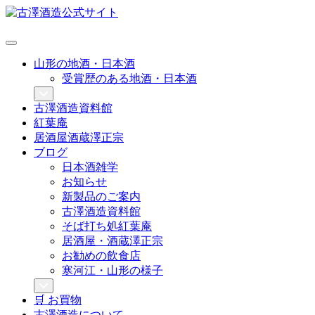
山形の地酒・日本酒
受賞歴のある地酒・日本酒
古澤酒造資料館
紅葉庵
居酒屋酒蔵澤正宗
ブログ
日本酒雑学
お知らせ
新製品のご案内
古澤酒造資料館
そば打ち処紅葉庵
居酒屋・酒蔵澤正宗
お勧めの飲食店
寒河江・山形の様子
🛒 お買物
古澤酒造について