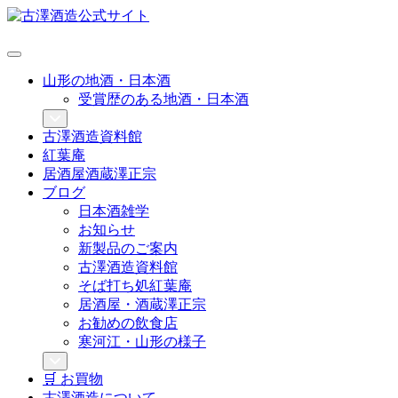
山形の地酒・日本酒
受賞歴のある地酒・日本酒
古澤酒造資料館
紅葉庵
居酒屋酒蔵澤正宗
ブログ
日本酒雑学
お知らせ
新製品のご案内
古澤酒造資料館
そば打ち処紅葉庵
居酒屋・酒蔵澤正宗
お勧めの飲食店
寒河江・山形の様子
🛒 お買物
古澤酒造について