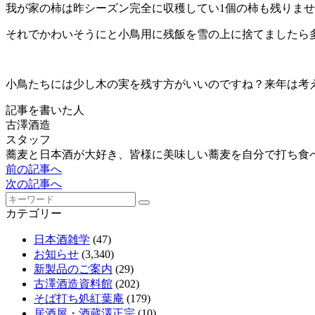
我が家の柿は昨シーズン完全に収穫してい1個の柿も残りま
それでかわいそうにと小鳥用に残飯を雪の上に捨てましたら
小鳥たちには少し木の実を残す方がいいのですね？来年は考
記事を書いた人
古澤酒造
スタッフ
蕎麦と日本酒が大好き、皆様に美味しい蕎麦を自分で打ち食
前の記事へ
次の記事へ
カテゴリー
日本酒雑学
(47)
お知らせ
(3,340)
新製品のご案内
(29)
古澤酒造資料館
(202)
そば打ち処紅葉庵
(179)
居酒屋・酒蔵澤正宗
(10)