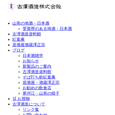
山形の地酒・日本酒
受賞歴のある地酒・日本酒
古澤酒造資料館
紅葉庵
居酒屋酒蔵澤正宗
ブログ
日本酒雑学
お知らせ
新製品のご案内
古澤酒造資料館
そば打ち処紅葉庵
居酒屋・酒蔵澤正宗
お勧めの飲食店
寒河江・山形の様子
🛒 お買物
古澤酒造について
リンク集
お問い合わせ