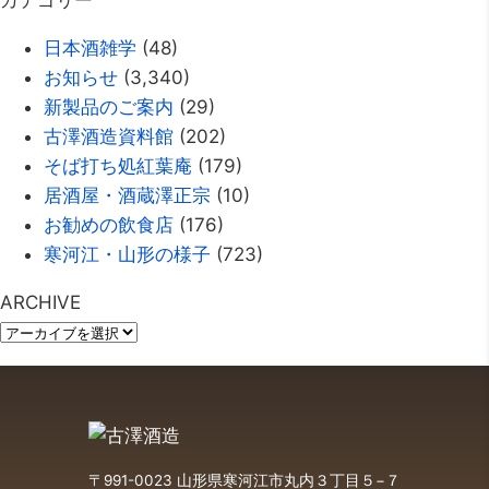
カテゴリー
日本酒雑学
(48)
お知らせ
(3,340)
新製品のご案内
(29)
古澤酒造資料館
(202)
そば打ち処紅葉庵
(179)
居酒屋・酒蔵澤正宗
(10)
お勧めの飲食店
(176)
寒河江・山形の様子
(723)
ARCHIVE
〒991-0023 山形県寒河江市丸内３丁目５−７