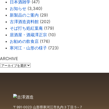
日本酒雑学
(47)
お知らせ
(3,340)
新製品のご案内
(29)
古澤酒造資料館
(202)
そば打ち処紅葉庵
(179)
居酒屋・酒蔵澤正宗
(10)
お勧めの飲食店
(176)
寒河江・山形の様子
(723)
ARCHIVE
〒991-0023 山形県寒河江市丸内３丁目５−７