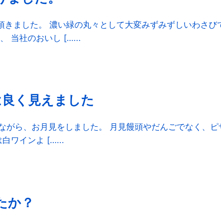
頂きました。 濃い緑の丸々として大変みずみずしいわさび
社のおいし […...
は良く見えました
べながら、お月見をしました。 月見饅頭やだんごでなく、
インよ […...
たか？