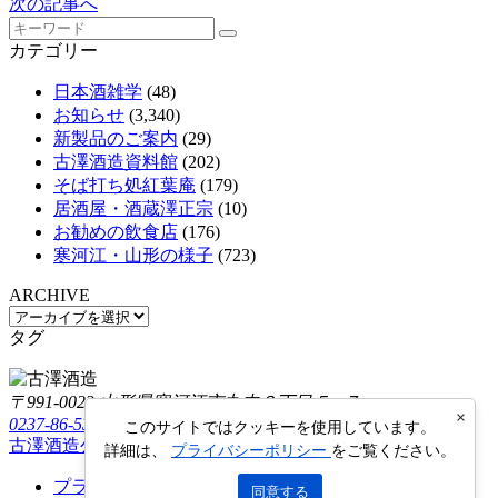
次の記事へ
カテゴリー
日本酒雑学
(48)
お知らせ
(3,340)
新製品のご案内
(29)
古澤酒造資料館
(202)
そば打ち処紅葉庵
(179)
居酒屋・酒蔵澤正宗
(10)
お勧めの飲食店
(176)
寒河江・山形の様子
(723)
ARCHIVE
タグ
〒991-0023 山形県寒河江市丸内３丁目５−７
×
0237-86-5322
このサイトではクッキーを使用しています。
古澤酒造公式オンラインショップ
Furusawa Online Shop
詳細は、
プライバシーポリシー
をご覧ください。
プライバシーポリシー
同意する