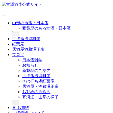
山形の地酒・日本酒
受賞歴のある地酒・日本酒
古澤酒造資料館
紅葉庵
居酒屋酒蔵澤正宗
ブログ
日本酒雑学
お知らせ
新製品のご案内
古澤酒造資料館
そば打ち処紅葉庵
居酒屋・酒蔵澤正宗
お勧めの飲食店
寒河江・山形の様子
🛒 お買物
古澤酒造について