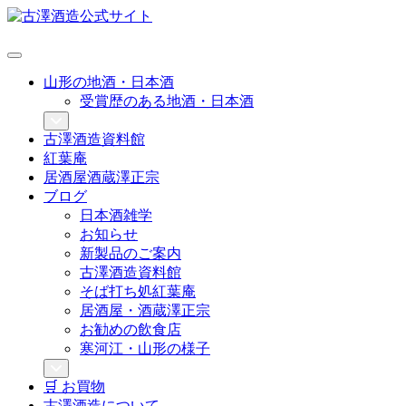
山形の地酒・日本酒
受賞歴のある地酒・日本酒
古澤酒造資料館
紅葉庵
居酒屋酒蔵澤正宗
ブログ
日本酒雑学
お知らせ
新製品のご案内
古澤酒造資料館
そば打ち処紅葉庵
居酒屋・酒蔵澤正宗
お勧めの飲食店
寒河江・山形の様子
🛒 お買物
古澤酒造について