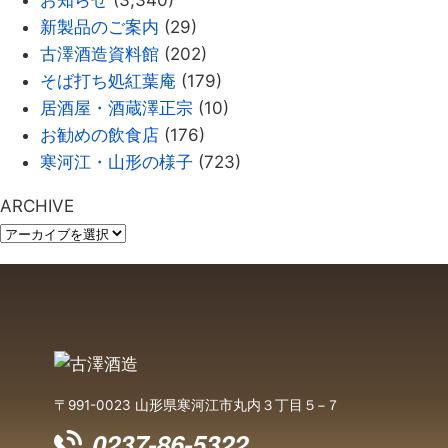
お知らせ
(3,340)
新製品のご案内
(29)
古澤酒造資料館
(202)
そば打ち処紅葉庵
(179)
居酒屋・酒蔵澤正宗
(10)
お勧めの飲食店
(176)
寒河江・山形の様子
(723)
ARCHIVE
〒991-0023 山形県寒河江市丸内３丁目５−７
0237-86-5322