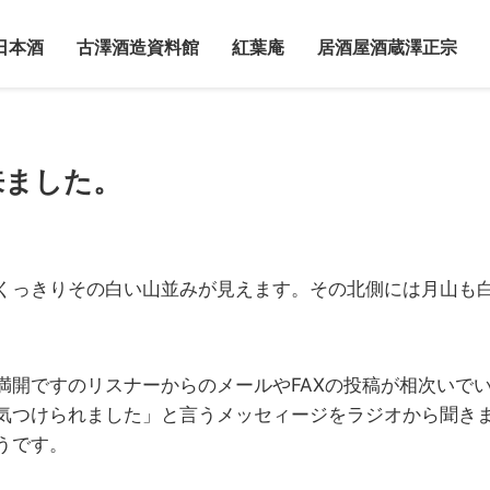
日本酒
古澤酒造資料館
紅葉庵
居酒屋酒蔵澤正宗
来ました。
くっきりその白い山並みが見えます。その北側には月山も
満開ですのリスナーからのメールやFAXの投稿が相次いで
気つけられました」と言うメッセィージをラジオから聞き
うです。