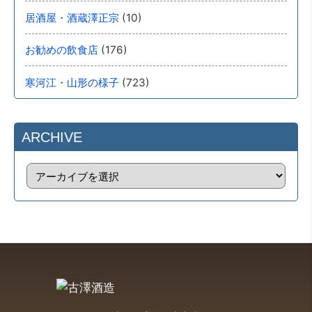
(10)
居酒屋・酒蔵澤正宗
(176)
お勧めの飲食店
(723)
寒河江・山形の様子
ARCHIVE